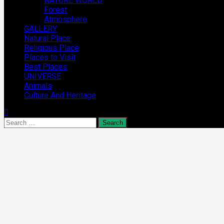
NATURE WORLD
Forest
Atmosphere
GALLERY
Natural Place
Religious Place
Places to Visit
Best Places
UNIVERSE
Animals
Culture And Heritage