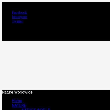
August 6, 2026
Facebook
Instagram
Twitter
NATURE WORLDW
We Care Nature
Nature Worldwide
Home
NATURE